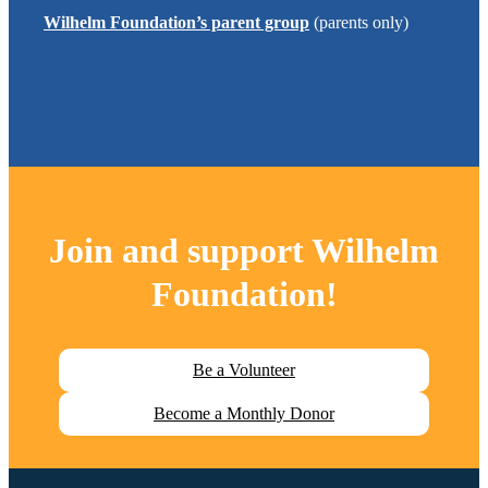
Wilhelm Foundation
’s parent group
(parents only)
Join and support
Wilhelm
Foundation
!
Be a Volunteer
Become a Monthly Donor